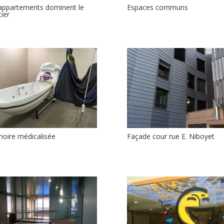
appartements dominent le
Espaces communs
tier
noire médicalisée
Façade cour rue E. Niboyet