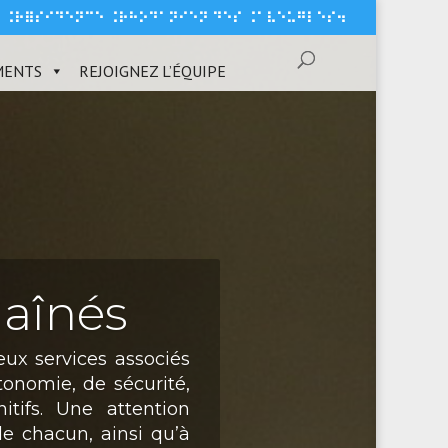
⠗ ⠨⠗⠿⠎⠊⠙⠑⠝⠉⠑ ⠨⠗⠓⠕⠙⠁⠝⠊⠑⠝ ⠙⠑⠎ ⠨⠁⠧⠑⠥⠛⠇⠑⠎⠲
MENTS
REJOIGNEZ L’ÉQUIPE
 aînés
eux services associés
onomie, de sécurité,
tifs. Une attention
de chacun, ainsi qu’à