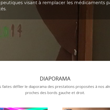
peutiques visant à remplacer les médicaments 
tés.
DIAPORAMA
is faites défiler le diaporama des prestations proposées à nos aîné
proches des bords gauche et droit.