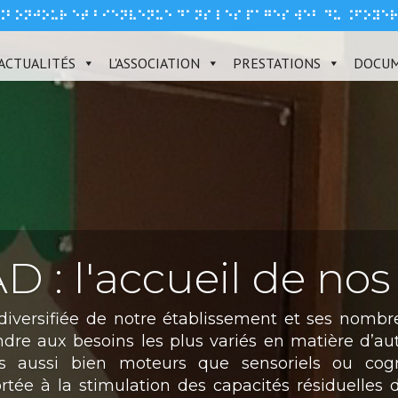
⠨⠃⠕⠝⠚⠕⠥⠗ ⠑⠞ ⠃⠊⠑⠝⠧⠑⠝⠥⠑ ⠙⠁⠝⠎ ⠇⠑⠎ ⠏⠁⠛⠑⠎ ⠺⠑⠃ ⠙⠥ ⠨⠋⠕⠽⠑
ACTUALITÉS
L'ASSOCIATION
PRESTATIONS
DOCU
 : l'accueil de nos
s diversifiée de notre établissement et ses nombr
dre aux besoins les plus variés en matière d’aut
ts aussi bien moteurs que sensoriels ou cogni
ortée à la stimulation des capacités résiduelles 