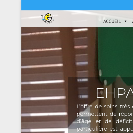
ACCUEIL
EHPAD
L’offre de soins trè
permettent de répon
d’âge et de défici
particulière est app