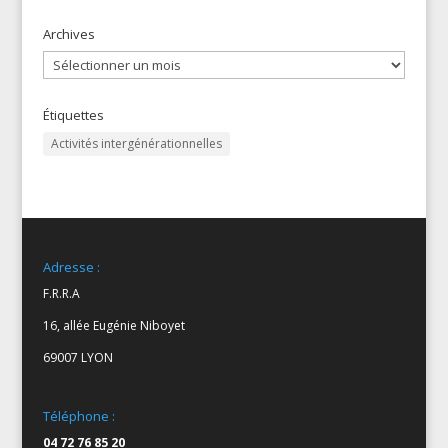
Archives
Archives
Étiquettes
Activités intergénérationnelles
Adresse :
F.R.R.A
16, allée Eugénie Niboyet
69007 LYON
Téléphone :
04 72 76 85 20