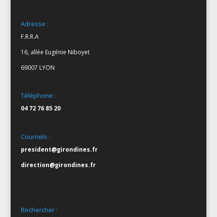
Adresse :
F.R.R.A
16, allée Eugénie Niboyet
69007 LYON
Téléphone :
04 72 76 85 20
Courriels :
president@girondines.fr
direction@girondines.fr
Rechercher :