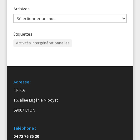
Archives
Archives
Étiquettes
Activités intergénérationnelles
Adresse :
F.R.R.A
16, allée Eugénie Niboyet
69007 LYON
Téléphone :
04 72 76 85 20