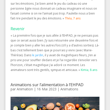
sur les émotions. J’ai bien aimé le jeu du cadeau où une
personne âgée nous donnait un cadeau imaginaire et nous on
faisait comme si on ne l’aimait pas trop. Paulette nous a bien
fait rire pendant le jeu des émotions. »
Théa, 7 ans
Revenir
« La première fois que je suis allée à l’EHPAD, je ne pensais pas
que ce serait aussi bien. J’y suis retournée une deuxième fois et
je compte bien y aller les autres fois (s’il y a d’autres sorties). Là-
bas c’est tellement bien que je pourrais y vivre (avec Marie-
Thérèse). Dans
le jardin
, il y avait de magnifiques fleurs, j’en ai
pris une pour souffler dedans et je l’ai regardée s’envoler vers
l’horizon, c’était magnifique j’ai adoré ce moment. Les
animateurs sont très gentils, sympas et amicaux. »
Kimia, 8 ans
Animations sur l’alimentation à l’EHPAD
par
Animation
|
16 Mai 2023
|
Animations