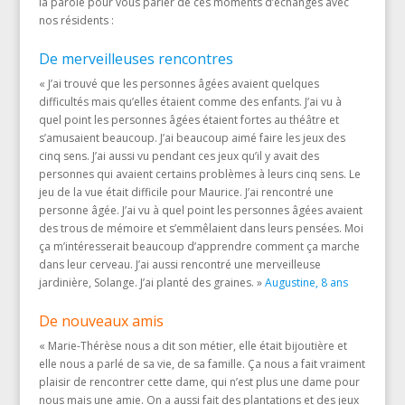
la parole pour vous parler de ces moments d’échanges avec
nos résidents :
De merveilleuses rencontres
« J’ai trouvé que les personnes âgées avaient quelques
difficultés mais qu’elles étaient comme des enfants. J’ai vu à
quel point les personnes âgées étaient fortes au théâtre et
s’amusaient beaucoup. J’ai beaucoup aimé faire les jeux des
cinq sens. J’ai aussi vu pendant ces jeux qu’il y avait des
personnes qui avaient certains problèmes à leurs cinq sens. Le
jeu de la vue était difficile pour Maurice. J’ai rencontré une
personne âgée. J’ai vu à quel point les personnes âgées avaient
des trous de mémoire et s’emmêlaient dans leurs pensées. Moi
ça m’intéresserait beaucoup d’apprendre comment ça marche
dans leur cerveau. J’ai aussi rencontré une merveilleuse
jardinière, Solange. J’ai planté des graines. »
Augustine, 8 ans
De nouveaux amis
« Marie-Thérèse nous a dit son métier, elle était bijoutière et
elle nous a parlé de sa vie, de sa famille. Ça nous a fait vraiment
plaisir de rencontrer cette dame, qui n’est plus une dame pour
nous mais une amie. On a aussi fait des plantations et des jeux