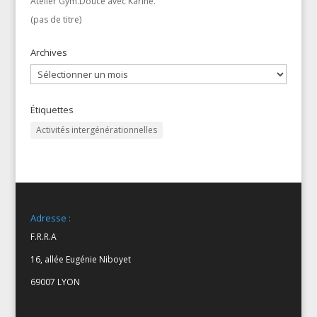
Atelier Gym.Douce avec Karine.
(pas de titre)
Archives
Archives
Étiquettes
Activités intergénérationnelles
Adresse :
F.R.R.A
16, allée Eugénie Niboyet
69007 LYON