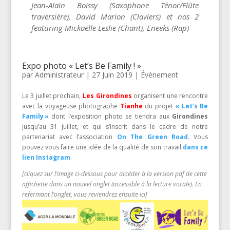
Jean-Alain Boissy (Saxophone Ténor/Flûte
traversière), David Marion (Claviers) et nos 2
featuring Mickaëlle Leslie (Chant), Eneeks (Rap)
Expo photo « Let’s Be Family ! »
par
Administrateur
|
27 Juin 2019
|
Événement
Le 3 juillet prochain,
Les Girondines
organisent une rencontre
avec la voyageuse photographe
Tianhe
du projet
« Let’s Be
Family »
dont l’exposition photo se tiendra aux
Girondines
jusqu’au 31 juillet, et qui s’inscrit dans le cadre de notre
partenariat avec l’association
On The Green Road
. Vous
pouvez vous faire une idée de la qualité de son travail
dans ce
lien Instagram
.
[cliquez sur l’image ci-dessous pour accéder à la version pdf de cette
affichette dans un nouvel onglet (accessible à la lecture vocale). En
refermant l’onglet, vous reviendrez ensuite ici]