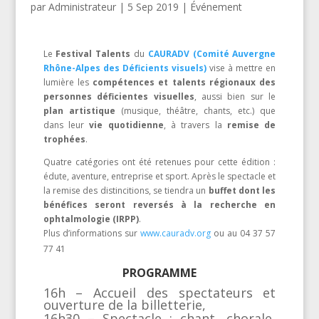
par
Administrateur
|
5 Sep 2019
|
Événement
Le
Festival Talents
du
CAURADV (Comité Auvergne
Rhône-Alpes des Déficients visuels)
vise à mettre en
lumière les
compétences et talents régionaux des
personnes déficientes visuelles
, aussi bien sur le
plan artistique
(musique, théâtre, chants, etc.) que
dans leur
vie quotidienne
, à travers la
remise de
trophées
.
Quatre catégories ont été retenues pour cette édition :
édute, aventure, entreprise et sport. Après le spectacle et
la remise des distincitions, se tiendra un
buffet dont les
bénéfices seront reversés à la recherche en
ophtalmologie (IRPP)
.
Plus d’informations sur
www.cauradv.org
ou au 04 37 57
77 41
PROGRAMME
16h – Accueil des spectateurs et
ouverture de la billetterie,
16h30 – Spectacle : chant, chorale,