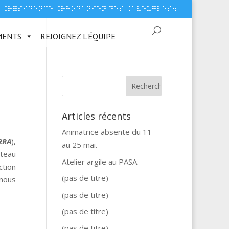
⠗ ⠨⠗⠿⠎⠊⠙⠑⠝⠉⠑ ⠨⠗⠓⠕⠙⠁⠝⠊⠑⠝ ⠙⠑⠎ ⠨⠁⠧⠑⠥⠛⠇⠑⠎⠲
MENTS
REJOIGNEZ L’ÉQUIPE
Articles récents
Animatrice absente du 11
FRRA
),
au 25 mai.
ateau
Atelier argile au PASA
ction
(pas de titre)
 nous
(pas de titre)
(pas de titre)
(pas de titre)