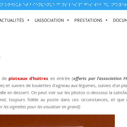
⠨⠃⠕⠝⠚⠕⠥⠗ ⠑⠞ ⠃⠊⠑⠝⠧⠑⠝⠥⠑ ⠙⠁⠝⠎ ⠇⠑⠎ ⠏⠁⠛⠑⠎ ⠺⠑⠃ ⠙⠥ ⠨⠋⠕⠽⠑
ACTUALITÉS
L'ASSOCIATION
PRESTATIONS
DOCU
s
é de
plateaux d’huitres
en entrée (
offerts par l’association 
) et suivies de boulettes d’agneau aux légumes, suivies d’un pl
nille en dessert. On peut voir sur les photos ci-dessous la satisfa
el, toujours fidèle au poste dans ces circonstances, et que
r les vignettes pour les visualiser en grand]
.